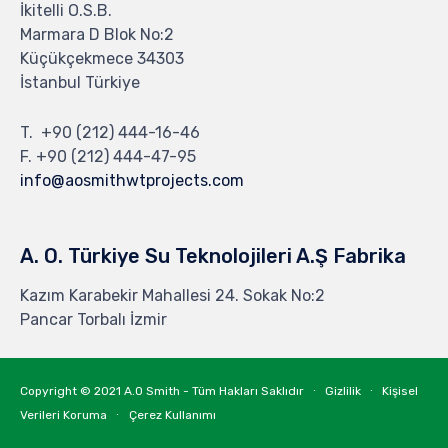
İkitelli O.S.B.
Marmara D Blok No:2
Küçükçekmece 34303
İstanbul Türkiye
T.
+90 (212) 444-16-46
F. +90 (212) 444-47-95
info@aosmithwtprojects.com
A. O. Türkiye Su Teknolojileri A.Ş Fabrika
Kazım Karabekir Mahallesi 24. Sokak No:2
Pancar Torbalı İzmir
Copyright © 2021
A.O Smith - Tüm Hakları Saklıdır
∙
Gizlilik
∙
Kişisel
Verileri Koruma
∙
Çerez Kullanımı