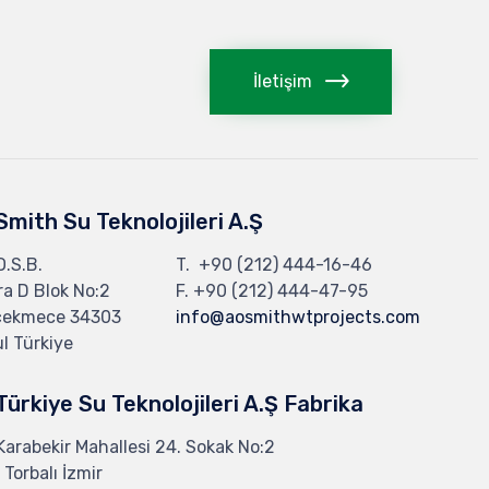
İletişim
 Smith Su Teknolojileri A.Ş
 O.S.B.
T.
+90 (212) 444-16-46
a D Blok No:2
F. +90 (212) 444-47-95
çekmece 34303
info@aosmithwtprojects.com
l Türkiye
 Türkiye Su Teknolojileri A.Ş Fabrika
Karabekir Mahallesi 24. Sokak No:2
Torbalı İzmir