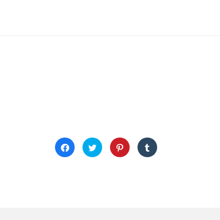
Facebook'ta
Twitter
Pinterest'te
Tumblr'da
paylaşmak
üzerinde
paylaşmak
paylaşmak
için
paylaşmak
için
için
tıklayın
için
tıklayın
tıklayın
(Yeni
tıklayın
(Yeni
(Yeni
pencerede
(Yeni
pencerede
pencerede
açılır)
pencerede
açılır)
açılır)
açılır)