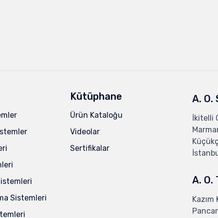
Kütüphane
A. O.
emler
Ürün Kataloğu
İkitelli
Marmar
istemler
Videolar
Küçük
eri
Sertifikalar
İstanbu
leri
A. O.
stemleri
ma Sistemleri
Kazım 
Pancar 
temleri