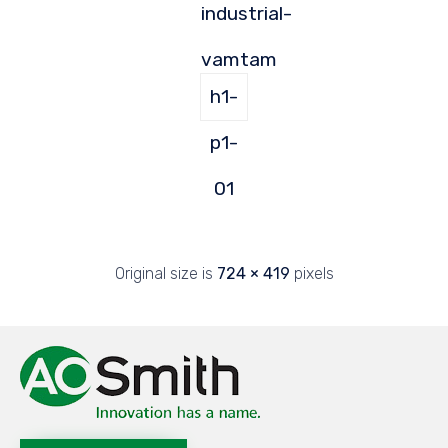
industrial-
vamtam
h1-
p1-
01
Original size is
724 × 419
pixels