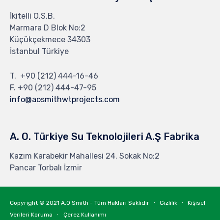
İkitelli O.S.B.
Marmara D Blok No:2
Küçükçekmece 34303
İstanbul Türkiye
T.
+90 (212) 444-16-46
F. +90 (212) 444-47-95
info@aosmithwtprojects.com
A. O. Türkiye Su Teknolojileri A.Ş Fabrika
Kazım Karabekir Mahallesi 24. Sokak No:2
Pancar Torbalı İzmir
Copyright © 2021
A.O Smith - Tüm Hakları Saklıdır
∙
Gizlilik
∙
Kişisel
Verileri Koruma
∙
Çerez Kullanımı