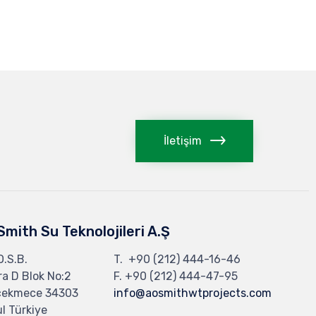
İletişim
 Smith Su Teknolojileri A.Ş
 O.S.B.
T.
+90 (212) 444-16-46
a D Blok No:2
F. +90 (212) 444-47-95
çekmece 34303
info@aosmithwtprojects.com
l Türkiye