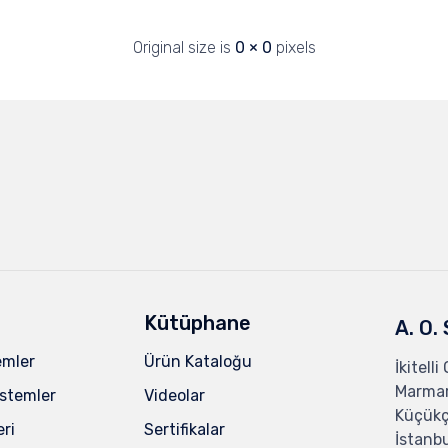
Original size is
0 × 0
pixels
Kütüphane
A. O.
emler
Ürün Kataloğu
İkitelli
Marmar
istemler
Videolar
Küçük
eri
Sertifikalar
İstanbu