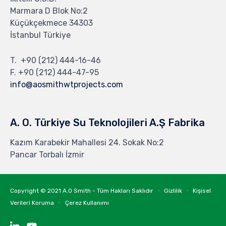
Marmara D Blok No:2
Küçükçekmece 34303
İstanbul Türkiye
T.
+90 (212) 444-16-46
F. +90 (212) 444-47-95
info@aosmithwtprojects.com
A. O. Türkiye Su Teknolojileri A.Ş Fabrika
Kazım Karabekir Mahallesi 24. Sokak No:2
Pancar Torbalı İzmir
Copyright © 2021
A.O Smith - Tüm Hakları Saklıdır
∙
Gizlilik
∙
Kişisel
Verileri Koruma
∙
Çerez Kullanımı