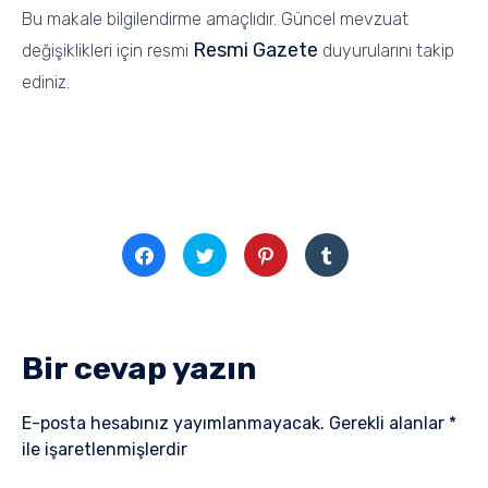
Bu makale bilgilendirme amaçlıdır. Güncel mevzuat
Resmi Gazete
değişiklikleri için resmi
duyurularını takip
ediniz.
Facebook'ta
Twitter
Pinterest'te
Tumblr'da
paylaşmak
üzerinde
paylaşmak
paylaşmak
için
paylaşmak
için
için
tıklayın
için
tıklayın
tıklayın
(Yeni
tıklayın
(Yeni
(Yeni
pencerede
(Yeni
pencerede
pencerede
açılır)
pencerede
açılır)
açılır)
açılır)
Bir cevap yazın
E-posta hesabınız yayımlanmayacak.
Gerekli alanlar
*
ile işaretlenmişlerdir