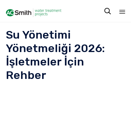

Sk
Su Yönetimi
to
co
Yönetmeliği 2026:
İşletmeler İçin
Rehber