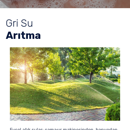
Gri Su
Arıtma
Evsel atık sular; çamaşır makinesinden, banyodan,