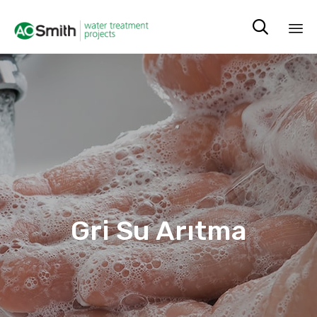

Sk
to
co
Gri Su Arıtma