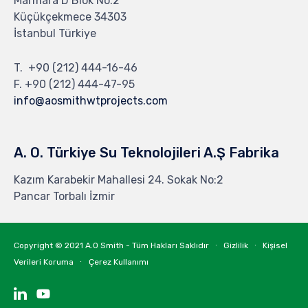
Marmara D Blok No:2
Küçükçekmece 34303
İstanbul Türkiye
T.
+90 (212) 444-16-46
F. +90 (212) 444-47-95
info@aosmithwtprojects.com
A. O. Türkiye Su Teknolojileri A.Ş Fabrika
Kazım Karabekir Mahallesi 24. Sokak No:2
Pancar Torbalı İzmir
Copyright © 2021
A.O Smith - Tüm Hakları Saklıdır
∙
Gizlilik
∙
Kişisel
Verileri Koruma
∙
Çerez Kullanımı